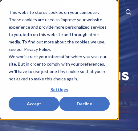
EN
|
FR
This website stores cookies on your computer.
These cookies are used to improve your website
experience and provide more personalized services
to you, both on this website and through other
media. To find out more about the cookies we use,
see our Privacy Policy.
JOINDRE NOS ÉQUIPES
We won't track your information when you visit our
Contactez-nous
site. But in order to comply with your preferences,
we'll have to use just one tiny cookie so that you're
not asked to make this choice again.
Settings
Accept
Decline