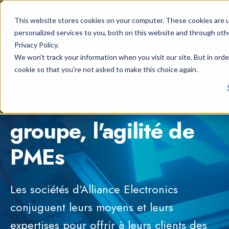
EN
|
FR
This website stores cookies on your computer. These cookies are 
personalized services to you, both on this website and through oth
Privacy Policy.
We won't track your information when you visit our site. But in orde
cookie so that you're not asked to make this choice again.
La force d'un
groupe, l'agilité de
PMEs
Les sociétés d'Alliance Electronics
conjuguent leurs moyens et leurs
expertises pour offrir à leurs clients des