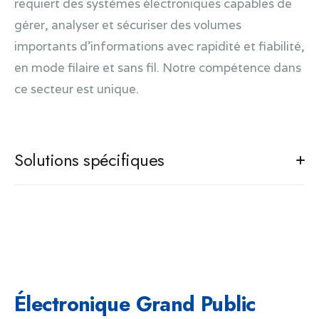
requiert des systèmes électroniques capables de
gérer, analyser et sécuriser des volumes
importants d’informations avec rapidité et fiabilité,
en mode filaire et sans fil. Notre compétence dans
ce secteur est unique.
Solutions spécifiques
Système complet pour l'émulation - simulation lors
de phase de conception de composants
électroniques
Broadcast, solutions de streaming vidéo et
d'affichage numérique
Système de reconnaissance et traitement de
Électronique Grand Public
plaques minéralogiques