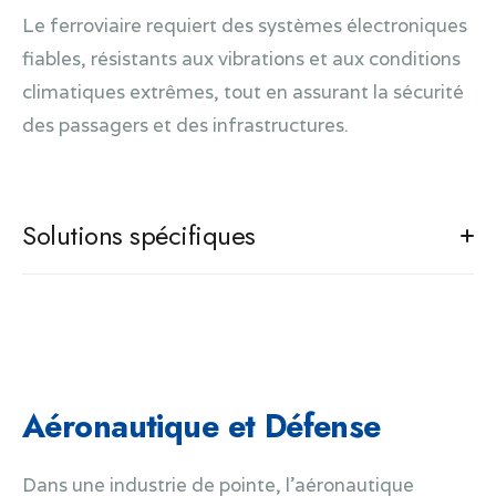
Le ferroviaire requiert des systèmes électroniques
fiables, résistants aux vibrations et aux conditions
climatiques extrêmes, tout en assurant la sécurité
des passagers et des infrastructures.
Solutions spécifiques
Solutions de contrôle et signalisation pour
environnements sévères de type ferroviaire
Solutions embarquées pour le contrôle et
l’automatisation des trains.
Capteurs de surveillance pour infrastructures
Aéronautique et Défense
ferroviaires.
Digitalisation de la gestion du trafic des trains
Dans une industrie de pointe, l'aéronautique