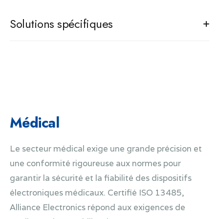
Solutions spécifiques
Actionneurs électriques (servomoteurs) pour milieu
industriel, pétrolier, gaz, nucléaire
Contrôleur intelligent pour optimaliser les
chaudières, les radiateurs à accumulation ou les
pompes à chaleur
Instrumentations de mesure
Médical
Panneaux d'affichage et gestion du temps
Mixeur musical
Le secteur médical exige une grande précision et
Boîtiers de télécommande pour portes
une conformité rigoureuse aux normes pour
automatiques
garantir la sécurité et la fiabilité des dispositifs
électroniques médicaux. C
ertifié ISO 13485,
Alliance Electronics répond aux exigences de