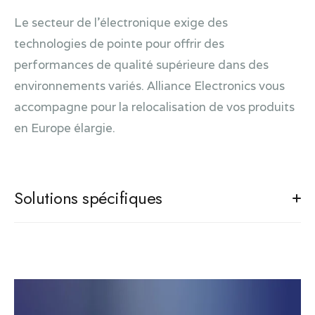
Réalisation d'appareils vidéo HD de haute qualité et
Le secteur de l'électronique exige des
à faible latence
technologies de pointe pour offrir des
Matériel de communication pour salles de marchés
performances de qualité supérieure dans des
environnements variés. Alliance Electronics vous
accompagne pour la relocalisation de vos produits
en Europe élargie.
Solutions spécifiques
Analyse qualité de l'eau / de fluides
Boîtes à histoires pour enfants
Appareil d'analyse de la qualité de l'eau des piscines
Contrôleur de système de traitement de l'eau