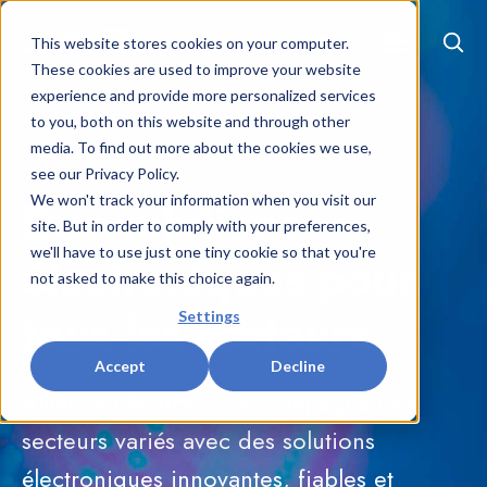
EN
|
FR
This website stores cookies on your computer.
These cookies are used to improve your website
experience and provide more personalized services
to you, both on this website and through other
media. To find out more about the cookies we use,
see our Privacy Policy.
Des solutions
We won't track your information when you visit our
site. But in order to comply with your preferences,
we'll have to use just one tiny cookie so that you're
électroniques pour
not asked to make this choice again.
tous les secteurs
Settings
Accept
Decline
Alliance Electronics accompagne des
secteurs variés avec des solutions
électroniques innovantes, fiables et