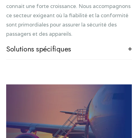
(sol/train)
connait une forte croissance. Nous accompagnons
ce secteur exigeant où la fiabilité et la conformité
sont primordiales pour assurer la sécurité des
passagers et des appareils.
Solutions spécifiques
Cartes électroniques conformes aux normes EN
9100
Lightning et motorisation de sièges d'avion
Carte de détection radar pour la Défense
Réalisation de prototypes robustes pour tests en
conditions réelles.
Bancs de test et de contrôle pour équipements
embarqués
Centrales inertielles