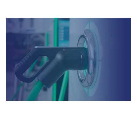
médical
Bornes de recharge pour véhicules électriques
Systèmes intelligents et innovants en courant
continu (DC) pour
des applications de smart DC
Grids dans les espaces publics, commerciaux et
résidentiels
Système d'éclairages pour serres agricoles
Réalisation de solutions de conversion d’énergie,
chargeurs de batterie AC/DC, boosters DC/DC