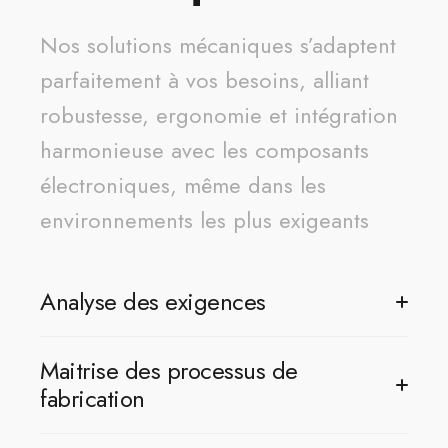
Nos solutions mécaniques s’adaptent
parfaitement à vos besoins, alliant
robustesse, ergonomie et intégration
harmonieuse avec les composants
électroniques, même dans les
environnements les plus exigeants
Analyse des exigences
Grâce à leur expérience, nos experts savent répondre
Maitrise des processus de
aux exigences les plus diverses : contraintes
fabrication
d'étanchéité, d'aspect cosmétique, de résistance
environnementale (température, humidité, pression),
Nos équipes maîtrisent parfaitement les processus de
de résistance aux chocs...